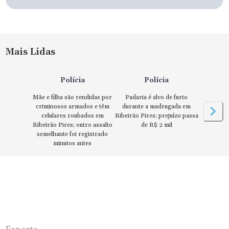
Mais Lidas
Polícia
Polícia
Mãe e filha são rendidas por
Padaria é alvo de furto
criminosos armados e têm
durante a madrugada em
celulares roubados em
Ribeirão Pires; prejuízo passa
Ribeirão Pires; outro assalto
de R$ 2 mil
semelhante foi registrado
minutos antes