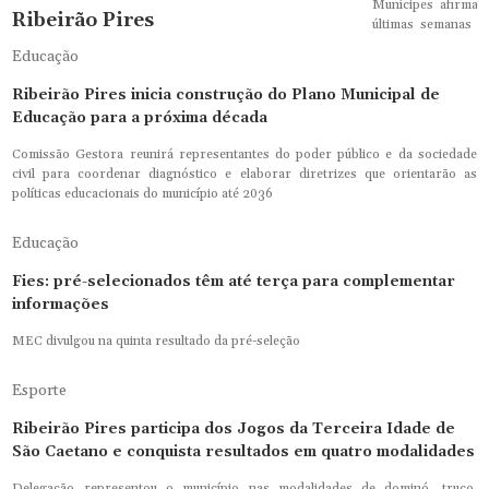
Munícipes afirmam
Ribeirão Pires
últimas semanas e
da região
Educação
Confiança, Real Pilar, Porto e Leões de Bléia garantem
vaga na Divisão Especial da próxima temporada; no
Ribeirão Pires inicia construção do Plano Municipal de
Campeonato de Veteranos, a última rodada da fase de
Educação para a próxima década
grupos confirmou a classificação e
Comissão Gestora reunirá representantes do poder público e da sociedade
civil para coordenar diagnóstico e elaborar diretrizes que orientarão as
políticas educacionais do município até 2036
Educação
Fies: pré-selecionados têm até terça para complementar
informações
MEC divulgou na quinta resultado da pré-seleção
Esporte
Ribeirão Pires participa dos Jogos da Terceira Idade de
São Caetano e conquista resultados em quatro modalidades
Delegação representou o município nas modalidades de dominó, truco,