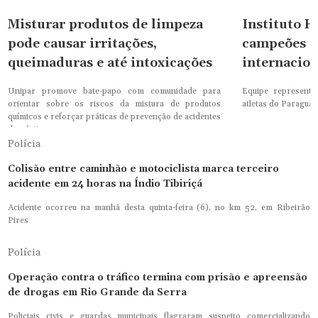
Misturar produtos de limpeza
Instituto H
pode causar irritações,
campeões a
queimaduras e até intoxicações
internacio
Unipar promove bate-papo com comunidade para
Equipe represento
orientar sobre os riscos da mistura de produtos
atletas do Paraguai
químicos e reforçar práticas de prevenção de acidentes
domésticos
Polícia
Colisão entre caminhão e motociclista marca terceiro
acidente em 24 horas na Índio Tibiriçá
Acidente ocorreu na manhã desta quinta-feira (6), no km 52, em Ribeirão
Pires
Polícia
Operação contra o tráfico termina com prisão e apreensão
de drogas em Rio Grande da Serra
Policiais civis e guardas municipais flagraram suspeito comercializando