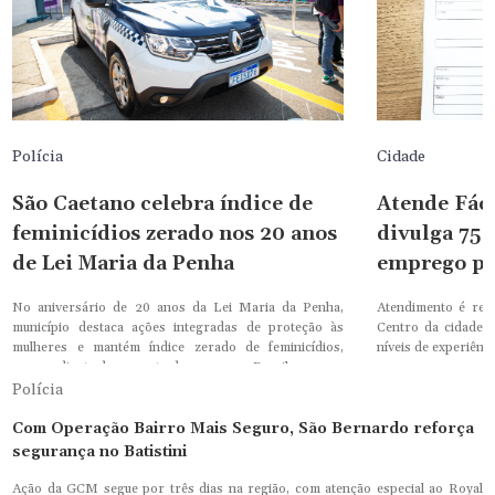
Polícia
Cidade
São Caetano celebra índice de
Atende Fáci
feminicídios zerado nos 20 anos
divulga 75 
de Lei Maria da Penha
emprego pa
No aniversário de 20 anos da Lei Maria da Penha,
Atendimento é real
município destaca ações integradas de proteção às
Centro da cidade, 
mulheres e mantém índice zerado de feminicídios,
níveis de experiênci
mesmo diante do aumento dos casos no Brasil
Polícia
Com Operação Bairro Mais Seguro, São Bernardo reforça
segurança no Batistini
Ação da GCM segue por três dias na região, com atenção especial ao Royal